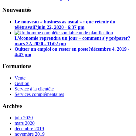
Nouveautés
Le nouveau « business as usual » : que retenir du
télétravail?
juin 22, 2020 - 6:37 pm
L’économie reprendra un jour – comment s’y préparer?
mars 22, 2020 - 11:02 pm
Quitter un emploi ou rester en poste?
décembre 4, 2019 -
4:47 pm
Formations
Vente
Gestion
Service à la clientèle
Services complémentaires
Archive
juin 2020
mars 2020
décembre 2019
novembre 2019